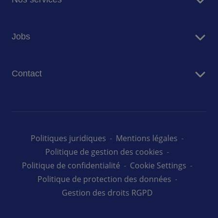
Restauration
Jobs
Résidences Seniors
Facility Management
Travailler chez Sodexo
Conciergerie
Contact
Nos offres d'emploi au Luxembourg
Nous contacter
Politiques juridiques
Mentions légales
Politique de gestion des cookies
Politique de confidentialité
Cookie Settings
Politique de protection des données
Gestion des droits RGPD