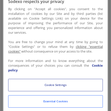
Sodexo respects your privacy
Contactez-nous
PwC et Sodexo s’engagent
By clicking on "Accept all cookies", you consent to the
dans la lutte contre le zéro
installation of cookies by our Site and by third parties (list
plastique à usage unique.
EN-LU
/
FR-LU
available on Cookie Settings Link) on your device for the
purpose of improving the performance of our Site, your
experience and offering you personalized information about
our services.
You are free to change your mind at any time by going to
"Cookie Settings" or to refuse them by
clicking "essential
Depuis quelques années, la
cookies"
without consequence on your access to the site.
réduction de la consommation
de plastique à usage unique est
For more information and to know everything about the
consequences of your choices you can consult the
Cookie
au centre des attentions des
policy
entreprises éco-responsables.
Cette prise de conscience
Cookie Settings
s’accompagne de mesures
concrètes réalisées en
Essential Cookies
collaboration avec notre client
PwC au Luxembourg.