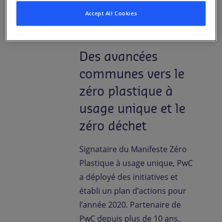
Accept All Cookies
Des avancées
communes vers le
zéro plastique à
usage unique et le
zéro déchet
Signataire du Manifeste Zéro
Plastique à usage unique, PwC
a déployé des initiatives et
établi un plan d’actions pour
l’année 2020. Partenaire de
PwC depuis plus de 10 ans,