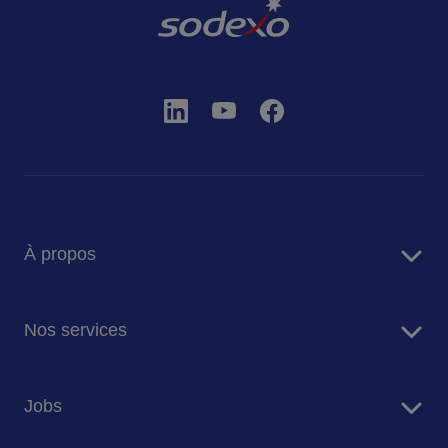
À propos
Sodexo en bref
Nos services
Restauration
Jobs
Résidences Seniors
Facility Management