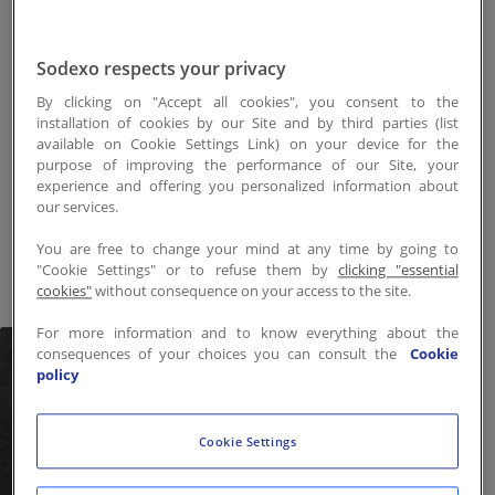
Contactez-nous
Au mois de Juin, Sodexo
Sodexo respects your privacy
EN-LU
/
FR-LU
Luxembourg a accueilli, dans
By clicking on "Accept all cookies", you consent to the
une de ses brigades, le Chef
installation of cookies by our Site and by third parties (list
available on Cookie Settings Link) on your device for the
Bart De Pooter couronné de la
purpose of improving the performance of our Site, your
prestigieuse Etoile Verte
experience and offering you personalized information about
our services.
Michelin.
You are free to change your mind at any time by going to
"Cookie Settings" or to refuse them by
clicking "essential
cookies"
without consequence on your access to the site.
For more information and to know everything about the
consequences of your choices you can consult the
Cookie
policy
Cookie Settings