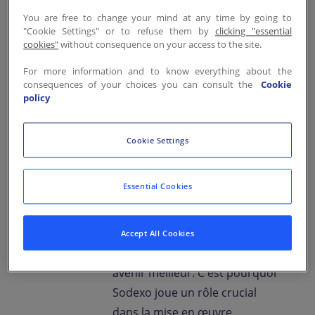
impactantes de
You are free to change your mind at any time by going to
"Cookie Settings" or to refuse them by
clicking "essential
Sodexo au
cookies"
without consequence on your access to the site.
Luxembourg
For more information and to know everything about the
consequences of your choices you can consult the
Cookie
Sodexo a pour valeur d'agir en
policy
donnant du sens. Nos
collaborateurs sont motivés à
Cookie Settings
donner du sens à leurs actions
quotidiennes et faire la
Essential Cookies
différence.Chez Sodexo, nos
équipes ont la possibilité de
soutenir les communautés
Accept All Cookies
locales et de contribuer à un
avenir meilleur. C'est pourquoi
Sodexo joue un rôle crucial
dans la mise en œuvre