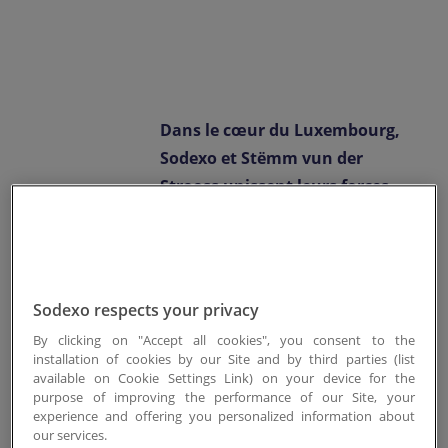
Contactez-nous
EN-LU
/
FR-LU
Dans le cœur du Luxembourg,
Sodexo et Stëmm vun der
Strooss unissent leurs forces
pour promouvoir la solidarité
et l'action sociale.
Sodexo respects your privacy
By clicking on "Accept all cookies", you consent to the
Renforcer les liens
installation of cookies by our Site and by third parties (list
available on Cookie Settings Link) on your device for the
communautaires :
purpose of improving the performance of our Site, your
experience and offering you personalized information about
les initiatives
our services.