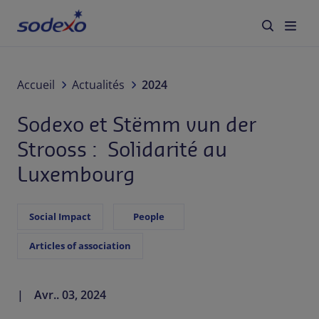
À propos de nous
Accueil
Actualités
2024
Sodexo et Stëmm vun der
Services & Marques
Strooss : Solidarité au
Secteurs
Luxembourg
Responsabilité d'Entreprise
Social Impact
People
Jobs
Articles of association
Actualités
Avr.. 03, 2024