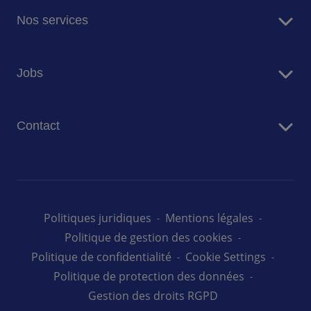
Sodexo en bref
Nos services
Restauration
Jobs
Résidences Seniors
Facility Management
Travailler chez Sodexo
Conciergerie
Contact
Nos offres d'emploi au Luxembourg
Nous contacter
Politiques juridiques
Mentions légales
Politique de gestion des cookies
Politique de confidentialité
Cookie Settings
Politique de protection des données
Gestion des droits RGPD