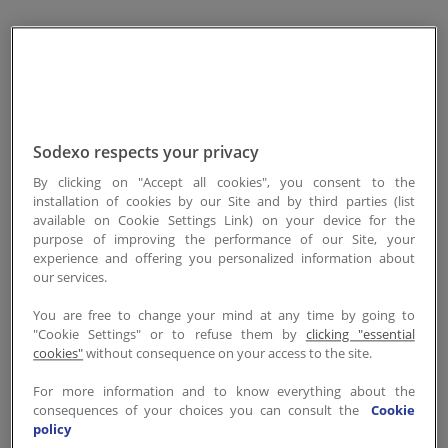
Contactez-nous
Chaque année, chez Sodexo,
FR-LU
/
EN-LU
nous célébrons la Journée de
la Diversité, le 15 mai. C'est
une occasion idéale pour se
Sodexo respects your privacy
réunir autour d'initiatives qui
By clicking on "Accept all cookies", you consent to the
valorisent nos différences et
installation of cookies by our Site and by third parties (list
nours enrichissent. En
available on Cookie Settings Link) on your device for the
purpose of improving the performance of our Site, your
mettant l'accent sur
experience and offering you personalized information about
l'inclusion, nous faisons de
our services.
cette journée un moment
You are free to change your mind at any time by going to
mémorable pour chacun de
"Cookie Settings" or to refuse them by
clicking "essential
cookies"
without consequence on your access to the site.
nos collaborateurs.
For more information and to know everything about the
consequences of your choices you can consult the
Cookie
policy