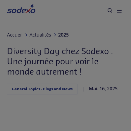
voir le monde autrement !
À propos de nous
Accueil
Actualités
2025
Diversity Day chez Sodexo :
Services & Marques
Une journée pour voir le
Secteurs
monde autrement !
Responsabilité d'Entreprise
Mai. 16, 2025
General Topics - Blogs and News
Jobs
Actualités