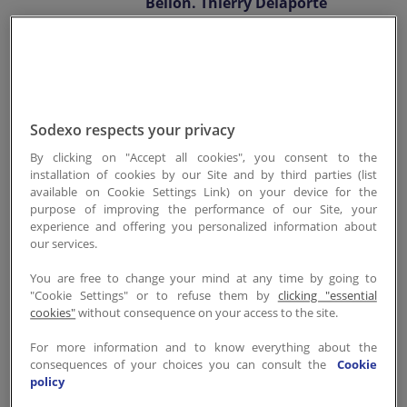
Bellon. Thierry Delaporte
prendra ses fonctions le 10
novembre 2025.
Ce changement de
gouvernance vient renforcer le
Sodexo respects your privacy
leadership de Sodexo pour une
By clicking on "Accept all cookies", you consent to the
installation of cookies by our Site and by third parties (list
nouvelle étape de son
available on Cookie Settings Link) on your device for the
développement, suite aux
purpose of improving the performance of our Site, your
quatre années de mandat de
experience and offering you personalized information about
our services.
Sophie Bellon en tant que
Directrice Générale.
You are free to change your mind at any time by going to
"Cookie Settings" or to refuse them by
clicking "essential
cookies"
without consequence on your access to the site.
Dans le cadre de cette
For more information and to know everything about the
évolution de gouvernance, la
consequences of your choices you can consult the
Cookie
fonction de Présidente du
policy
Conseil d’Administration sera