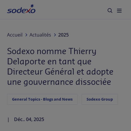
Directeur Général et adopte une gouvernance
dissociée
À propos de nous
Accueil
Actualités
2025
Sodexo nomme Thierry
Services & Marques
Delaporte en tant que
Secteurs
Directeur Général et adopte
une gouvernance dissociée
Responsabilité d'Entreprise
Jobs
General Topics - Blogs and News
Sodexo Group
Actualités
Déc.. 04, 2025