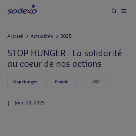
actions
À propos de nous
Accueil
Actualités
2025
STOP HUNGER : La solidarité
Services & Marques
au coeur de nos actions
Secteurs
Stop Hunger
People
CSR
Responsabilité d'Entreprise
Jobs
Juin. 20, 2025
Actualités