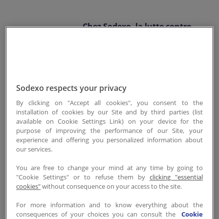
Contactez-nous
Chez Sodexo, la lutte contre
FR-LU
/
EN-LU
la faim et l'exclusion sociale
est bien plus qu'un
engagement : c'est une
mission portée par nos
Sodexo respects your privacy
collaborateurs à travers le
By clicking on "Accept all cookies", you consent to the
monde, et ici au Luxembourg,
installation of cookies by our Site and by third parties (list
elle prend vie grâce à nos
available on Cookie Settings Link) on your device for the
purpose of improving the performance of our Site, your
différents partenariats.
experience and offering you personalized information about
our services.
You are free to change your mind at any time by going to
"Cookie Settings" or to refuse them by
clicking "essential
cookies"
without consequence on your access to the site.
Une collaboration
For more information and to know everything about the
solidaire
consequences of your choices you can consult the
Cookie