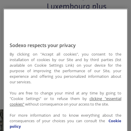
Luxembourg plus
Contactez-nous
vert !
EN-LU
/
FR-LU
A l'occasion de la Journée
Nationale de l'Arbre, célébrée
Sodexo respects your privacy
chaque troisième samedi de
By clicking on "Accept all cookies", you consent to the
novembre, nous avons relevé le
installation of cookies by our Site and by third parties (list
Tree Plant Challenge, un défi
available on Cookie Settings Link) on your device for the
qui soutient le reboisement et
purpose of improving the performance of our Site, your
experience and offering you personalized information about
le verdissement urbain.
our services.
You are free to change your mind at any time by going to
"Cookie Settings" or to refuse them by
clicking "essential
cookies"
without consequence on your access to the site.
For more information and to know everything about the
consequences of your choices you can consult the
Cookie
policy