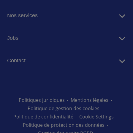
Sodexo en bref
Nos services
Restauration
Jobs
Résidences Seniors
Facility Management
Travailler chez Sodexo
Conciergerie
Contact
Nos offres d'emploi au Luxembourg
Nous contacter
Politiques juridiques
Mentions légales
Politique de gestion des cookies
Politique de confidentialité
Cookie Settings
Politique de protection des données