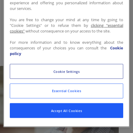
experience and offering you personalized information about
autonomie et sérénité.
our services.
Inscriptions recommandées
You are free to change your mind at any time by going to
"Cookie Settings" or to refuse them by
clicking "essential
auprès de chaque
cookies"
without consequence on your access to the site.
établissement.
For more information and to know everything about the
consequences of your choices you can consult the
Cookie
policy
Cookie Settings
Essential Cookies
Accept All Cookies