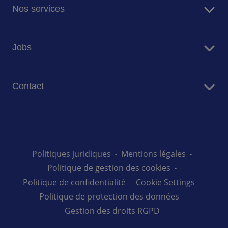
Nos services
Restauration
Jobs
Résidences Seniors
Facility Management
Travailler chez Sodexo
Conciergerie
Contact
Nos offres d'emploi au Luxembourg
Nous contacter
Politiques juridiques
Mentions légales
Politique de gestion des cookies
Politique de confidentialité
Cookie Settings
Politique de protection des données
Gestion des droits RGPD