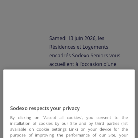
Contactez-nous
FR-LU
/
EN-LU
Samedi 13 juin 2026, les
Résidences et Logements
encadrés Sodexo Seniors vous
accueillent à l’occasion d’une
journée portes ouvertes dédiée
à la rencontre, au partage et à
la découverte.
À partir de 14h, profitez de
Sodexo respects your privacy
visites guidées pour explorer
By clicking on "Accept all cookies", you consent to the
installation of cookies by our Site and by third parties (list
des environnements de vie
available on Cookie Settings Link) on your device for the
conçus pour allier confort,
purpose of improving the performance of our Site, your