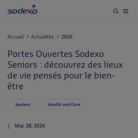
des lieux de vie pensés pour le bien-être
À propos de nous
Accueil
Actualités
2026
Portes Ouvertes Sodexo
Services & Marques
Seniors : découvrez des lieux
Secteurs
de vie pensés pour le bien-
être
Responsabilité d'Entreprise
Jobs
Seniors
Health and Care
Actualités
Mai. 28, 2026