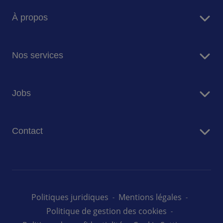
À propos
Sodexo en bref
Nos services
Restauration
Jobs
Résidences Seniors
Facility Management
Travailler chez Sodexo
Conciergerie
Contact
Nos offres d'emploi au Luxembourg
Nous contacter
Politiques juridiques
Mentions légales
Politique de gestion des cookies