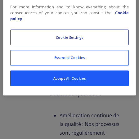
sites.
For more information and to know everything about the
consequences of your choices you can consult the
Cookie
policy
Cookie Settings
Des engagements
qui se traduisent
Essential Cookies
sur le terrain
Ces reconnaissances
Accept All Cookies
démontrent notre engagement
concret au quotidien :
Amélioration continue de
la qualité : Nos processus
sont régulièrement