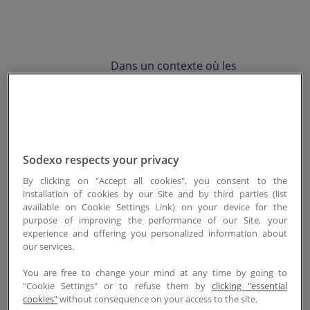
Contactez-nous
EN-LU
/
FR-LU
Dans un contexte où les
exigences en matière de
qualité, de sécurité et d’impact
environnemental ne cessent de
croître, les entreprises doivent
Sodexo respects your privacy
aller au-delà des simples
engagements. Ces enjeux sont
By clicking on "Accept all cookies", you consent to the
installation of cookies by our Site and by third parties (list
au cœur de notre stratégie,
available on Cookie Settings Link) on your device for the
comme en témoigne notre
purpose of improving the performance of our Site, your
experience and offering you personalized information about
triple certification
ISO 9001
,
ISO
our services.
14001
et
ISO 45001
, ainsi que
You are free to change your mind at any time by going to
l’obtention de la certification
"Cookie Settings" or to refuse them by
clicking "essential
ISO 14001 pour l’un de nos
cookies"
without consequence on your access to the site.