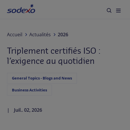
À propos de nous
Accueil
Actualités
2026
Triplement certifiés ISO :
Services & Marques
l’exigence au quotidien
Secteurs
General Topics - Blogs and News
Responsabilité d'Entreprise
Business Activities
Jobs
Juil.. 02, 2026
Actualités