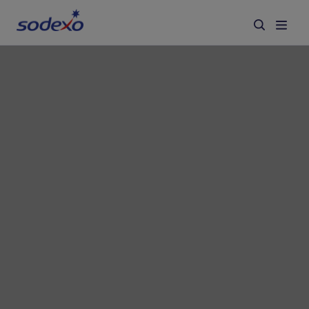
À propos de nous
Services & Marques
Secteurs
Responsabilité d'Entreprise
Jobs
Actualités