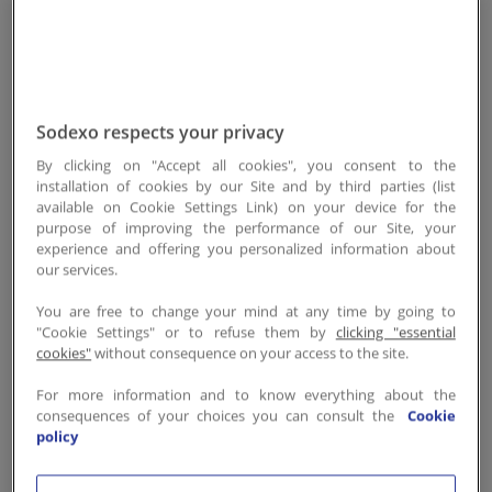
quotidienne
Modern Recipe est conçue pour répondre
aux attentes des talents d’aujourd’hui. Un
savant mélange d’ingrédients essentiels
Sodexo respects your privacy
pour offrir une expérience de restauration
By clicking on "Accept all cookies", you consent to the
installation of cookies by our Site and by third parties (list
d’entreprise d'exception.
available on Cookie Settings Link) on your device for the
purpose of improving the performance of our Site, your
experience and offering you personalized information about
Une cuisine à la fois saine et délicieuse,
our services.
durable et abordable, pour prendre soin
You are free to change your mind at any time by going to
de soi, avec un accueil personnalisé et
"Cookie Settings" or to refuse them by
clicking "essential
attentionné à tout moment de la journée.
cookies"
without consequence on your access to the site.
For more information and to know everything about the
consequences of your choices you can consult the
Cookie
policy