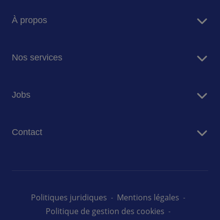
À propos
Sodexo en bref
Nos services
Restauration
Jobs
Résidences Seniors
Facility Management
Travailler chez Sodexo
Conciergerie
Contact
Nos offres d'emploi au Luxembourg
Nous contacter
Politiques juridiques
Mentions légales
Politique de gestion des cookies