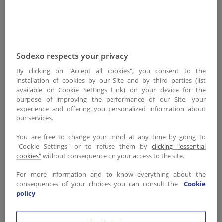
consommatrices à accéder à
des choix de vie sains
. En tant
qu’entreprise de restauration
collective, c’est notre devoir
d’offrir
une alimentation
Sodexo respects your privacy
équilibrée, délicieuse et
By clicking on "Accept all cookies", you consent to the
installation of cookies by our Site and by third parties (list
nutritive
au plus grand
available on Cookie Settings Link) on your device for the
nombre!
purpose of improving the performance of our Site, your
experience and offering you personalized information about
our services.
Grâce à notre équipe d'une
dizaine de diététiciens et
You are free to change your mind at any time by going to
"Cookie Settings" or to refuse them by
clicking "essential
diététiciennes
au Luxembourg,
cookies"
without consequence on your access to the site.
nous garantissons l’équilibre
For more information and to know everything about the
de nos recettes, toujours au
consequences of your choices you can consult the
Cookie
service de nos convives.
policy
Notre ambition : la