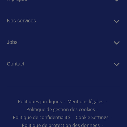
Sodexo en bref
Nos services
Restauration
Jobs
Résidences Seniors
Facility Management
Travailler chez Sodexo
Conciergerie
Contact
Nos offres d'emploi au Luxembourg
Nous contacter
Politiques juridiques
Mentions légales
Politique de gestion des cookies
Politique de confidentialité
Cookie Settings
Politique de protection des données