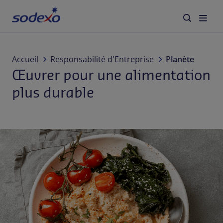
À propos de nous
Accueil
Responsabilité d'Entreprise
Planète
Œuvrer pour une alimentation
Services & Marques
plus durable
Secteurs
Responsabilité d'Entreprise
Jobs
Actualités