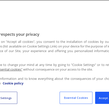
respects your privacy
g on "Accept all cookies", you consent to the installation of cookies by ou
es (list available on Cookie Settings Link) on your device for the purpose of
ce of our Site, your experience and offering you personalized informat
ee to change your mind at any time by going to "Cookie Settings" or to r
ssential cookies"
without consequence on your access to the site.
information and to know everything about the consequences of your cho
e
Cookie policy
Essential Cookies
 Settings
Accept 