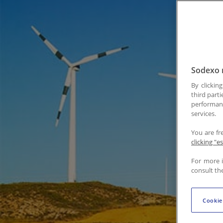
Contactez-nous
Sodexo 
By clickin
third parti
performan
services.
You are fr
clicking "e
For more 
consult th
Cookie