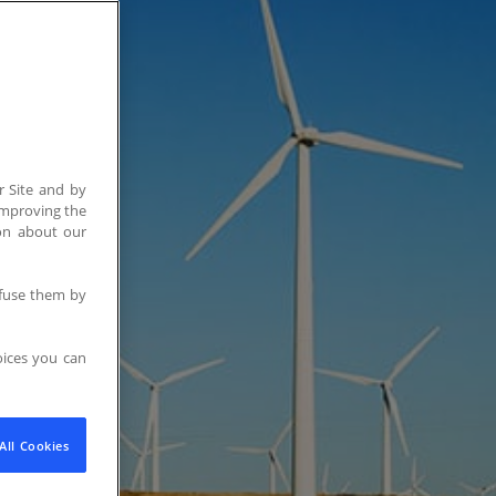
EN-LU
/
FR-LU
r Site and by
 improving the
ion about our
efuse them by
ices you can
All Cookies