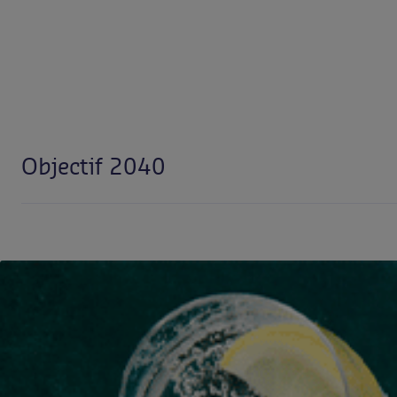
Objectif 2040
Le Groupe Sodexo a l’ambition d’atteindre le
Net Zéro 
Notre but? Devenir le leader mondial en matière de rest